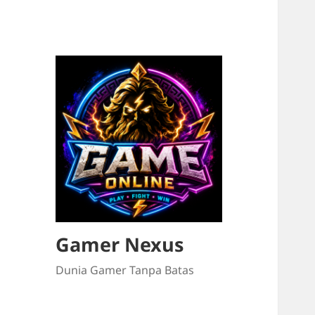
Gamer Nexus
Dunia Gamer Tanpa Batas