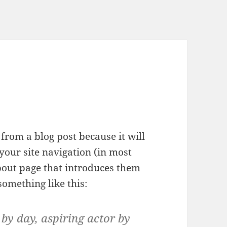
 from a blog post because it will
your site navigation (in most
bout page that introduces them
 something like this:
 by day, aspiring actor by