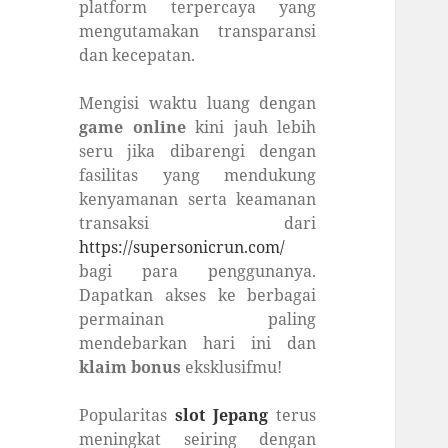
platform terpercaya yang
mengutamakan transparansi
dan kecepatan.
Mengisi waktu luang dengan
game online
kini jauh lebih
seru jika dibarengi dengan
fasilitas yang mendukung
kenyamanan serta keamanan
transaksi dari
https://supersonicrun.com/
bagi para penggunanya.
Dapatkan akses ke berbagai
permainan paling
mendebarkan hari ini dan
klaim bonus
eksklusifmu!
Popularitas
slot Jepang
terus
meningkat seiring dengan