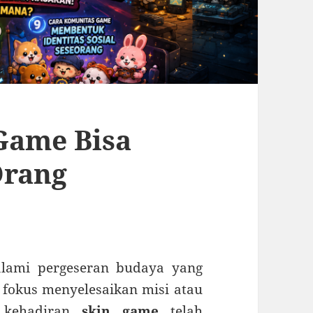
Game Bisa
Orang
lami pergeseran budaya yang
 fokus menyelesaikan misi atau
, kehadiran
skin game
telah