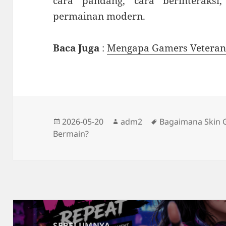
cara pandang, cara berinteraks
permainan modern.
Baca Juga
:
Mengapa Gamers Veteran
Diposkan
Penulis
Tag
2026-05-20
adm2
Bagaimana Skin 
pada
Bermain?
Navigasi
pos
SEBELUMNYA