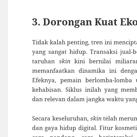
3. Dorongan Kuat Ek
Tidak kalah penting, tren ini mencip
yang sangat hidup. Transaksi jual-b
taruhan
skin
kini bernilai miliar
memanfaatkan dinamika ini deng
Efeknya, pemain berlomba-lomba 
kehabisan. Siklus inilah yang me
dan relevan dalam jangka waktu yan
Secara keseluruhan,
skin
telah merun
dan gaya hidup digital. Fitur kosmet