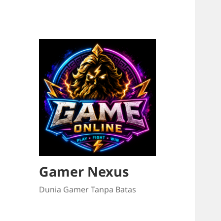
Gamer Nexus
Dunia Gamer Tanpa Batas