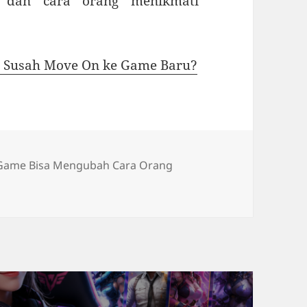
i, dan cara orang menikmati
 Susah Move On ke Game Baru?
Game Bisa Mengubah Cara Orang