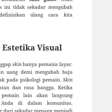
k ini tidak sekadar mengubah
definisikan ulang cara kita
 Estetika Visual
nggap
skin
hanya pemanis layar.
an uang demi mengubah baju
tak pada psikologi pemain.
Skin
stan dan rasa bangga. Ketika
pemain lain akan langsung
s Anda di dalam komunitas.
er dari sekadar menang menjadi