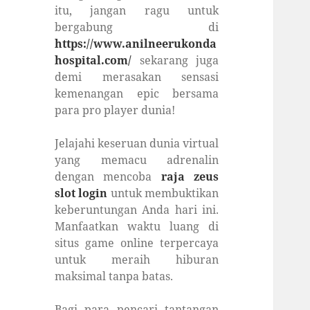
itu, jangan ragu untuk
bergabung di
https://www.anilneerukonda
hospital.com/
sekarang juga
demi merasakan sensasi
kemenangan epic bersama
para pro player dunia!
Jelajahi keseruan dunia virtual
yang memacu adrenalin
dengan mencoba
raja zeus
slot login
untuk membuktikan
keberuntungan Anda hari ini.
Manfaatkan waktu luang di
situs game online terpercaya
untuk meraih hiburan
maksimal tanpa batas.
Bagi para pencari tantangan