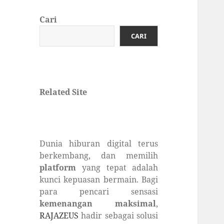
Cari
CARI
Related Site
Dunia hiburan digital terus
berkembang, dan memilih
platform
yang tepat adalah
kunci kepuasan bermain. Bagi
para pencari sensasi
kemenangan maksimal
,
RAJAZEUS
hadir sebagai solusi