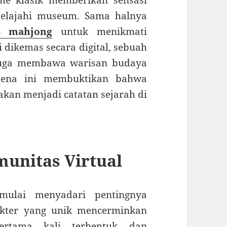
jelajahi museum. Sama halnya
s mahjong
untuk menikmati
 dikemas secara digital, sebuah
uga membawa warisan budaya
mena ini membuktikan bahwa
i akan menjadi catatan sejarah di
unitas Virtual
ulai menyadari pentingnya
akter yang unik mencerminkan
ertama kali terbentuk dan