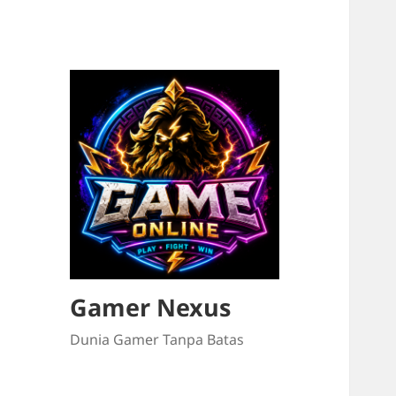
Gamer Nexus
Dunia Gamer Tanpa Batas