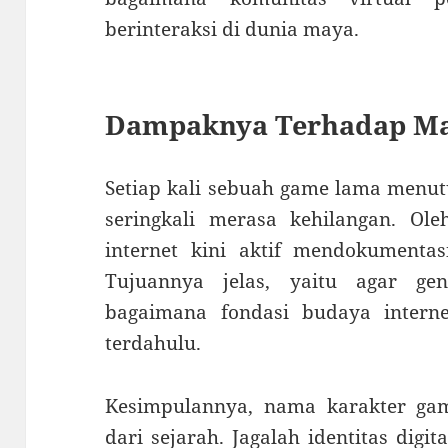
berinteraksi di dunia maya.
Dampaknya Terhadap Ma
Setiap kali sebuah game lama menut
seringkali merasa kehilangan. Ole
internet kini aktif mendokument
Tujuannya jelas, yaitu agar g
bagaimana fondasi budaya intern
terdahulu.
Kesimpulannya, nama karakter ga
dari sejarah. Jagalah identitas digit