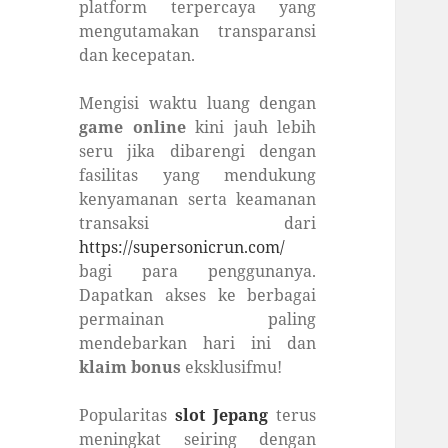
platform terpercaya yang
mengutamakan transparansi
dan kecepatan.
Mengisi waktu luang dengan
game online
kini jauh lebih
seru jika dibarengi dengan
fasilitas yang mendukung
kenyamanan serta keamanan
transaksi dari
https://supersonicrun.com/
bagi para penggunanya.
Dapatkan akses ke berbagai
permainan paling
mendebarkan hari ini dan
klaim bonus
eksklusifmu!
Popularitas
slot Jepang
terus
meningkat seiring dengan