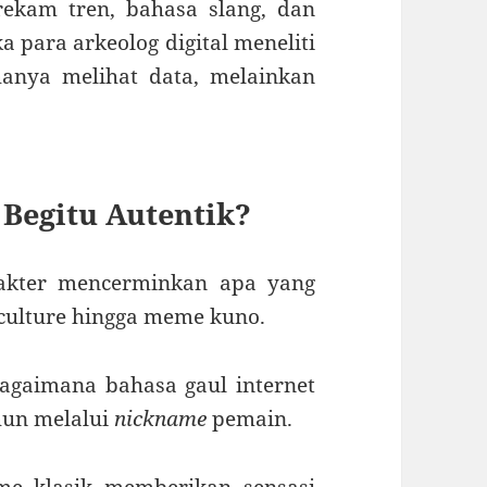
ekam tren, bahasa slang, dan
 para arkeolog digital meneliti
hanya melihat data, melainkan
Begitu Autentik?
kter mencerminkan apa yang
p culture hingga meme kuno.
bagaimana bahasa gaul internet
hun melalui
nickname
pemain.
me klasik memberikan sensasi