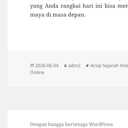
yang Anda rangkai hari ini bisa men
maya di masa depan.
Diposkan
Penulis
Tag
2026-06-04
adm2
Arsip Sejarah In
pada
Online
Dengan bangga bertenaga WordPress