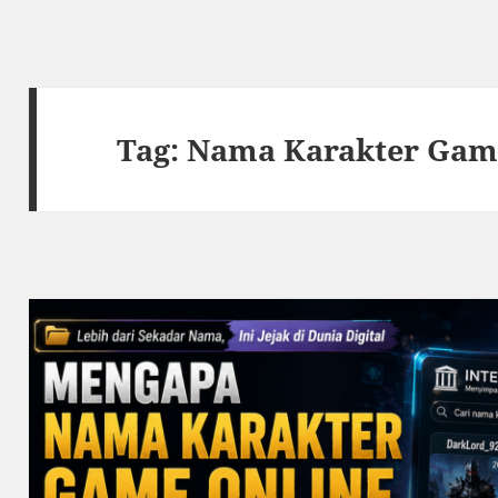
Tag:
Nama Karakter Gam