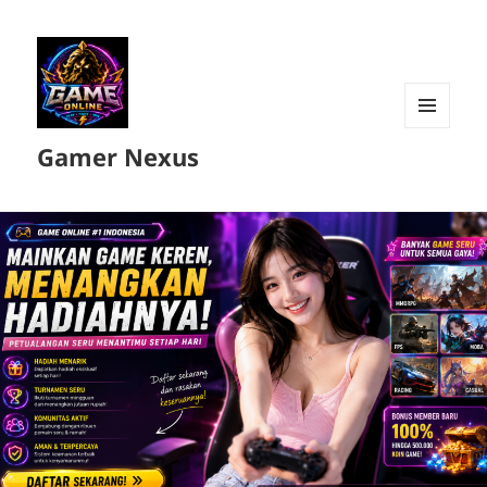
MENU
Gamer Nexus
DAN
WIDGET