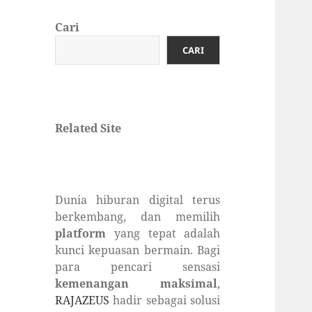
Cari
CARI
Related Site
Dunia hiburan digital terus
berkembang, dan memilih
platform
yang tepat adalah
kunci kepuasan bermain. Bagi
para pencari sensasi
kemenangan maksimal
,
RAJAZEUS
hadir sebagai solusi