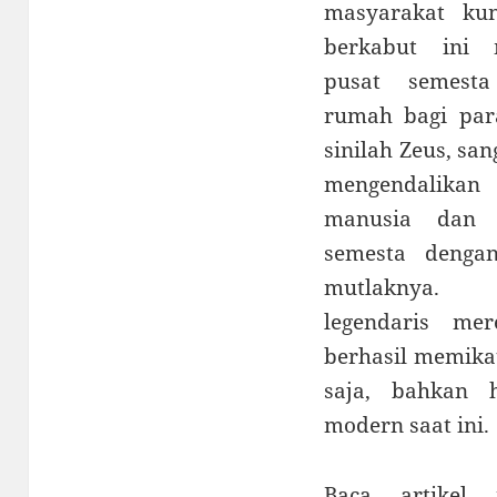
masyarakat ku
berkabut ini 
pusat semesta
rumah bagi par
sinilah Zeus, sang
mengendalika
manusia dan 
semesta denga
mutlaknya
legendaris mer
berhasil memikat
saja, bahkan 
modern saat ini.
Baca artikel 