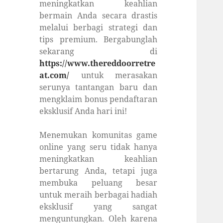
meningkatkan keahlian
bermain Anda secara drastis
melalui berbagi strategi dan
tips premium. Bergabunglah
sekarang di
https://www.thereddoorretre
at.com/
untuk merasakan
serunya tantangan baru dan
mengklaim bonus pendaftaran
eksklusif Anda hari ini!
Menemukan komunitas game
online yang seru tidak hanya
meningkatkan keahlian
bertarung Anda, tetapi juga
membuka peluang besar
untuk meraih berbagai hadiah
eksklusif yang sangat
menguntungkan. Oleh karena