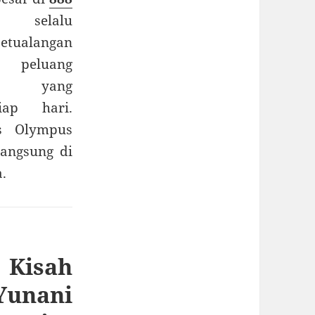
selalu
tualangan
peluang
n yang
iap hari.
is Olympus
langsung di
.
 Kisah
Yunani