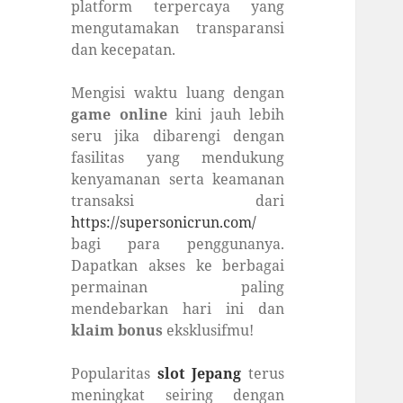
platform terpercaya yang
mengutamakan transparansi
dan kecepatan.
Mengisi waktu luang dengan
game online
kini jauh lebih
seru jika dibarengi dengan
fasilitas yang mendukung
kenyamanan serta keamanan
transaksi dari
https://supersonicrun.com/
bagi para penggunanya.
Dapatkan akses ke berbagai
permainan paling
mendebarkan hari ini dan
klaim bonus
eksklusifmu!
Popularitas
slot Jepang
terus
meningkat seiring dengan