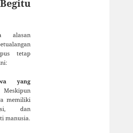
gitu
a alasan
etualangan
pus tetap
ni:
ewa yang
skipun
a memiliki
isi, dan
ti manusia.