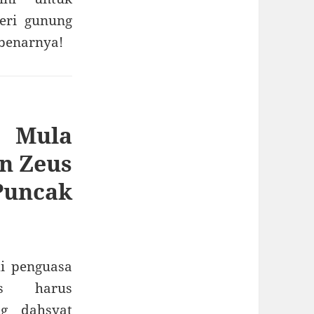
eri gunung
benarnya!
Mula
n Zeus
ncak
i penguasa
us harus
ng dahsyat