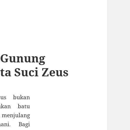
 Gunung
ta Suci Zeus
us bukan
ukan batu
 menjulang
ani. Bagi