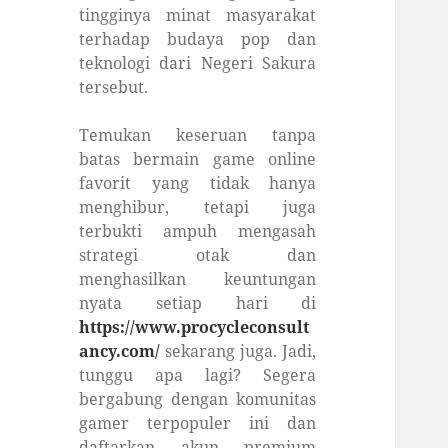
tingginya minat masyarakat
terhadap budaya pop dan
teknologi dari Negeri Sakura
tersebut.
Temukan keseruan tanpa
batas bermain game online
favorit yang tidak hanya
menghibur, tetapi juga
terbukti ampuh mengasah
strategi otak dan
menghasilkan keuntungan
nyata setiap hari di
https://www.procycleconsult
ancy.com/
sekarang juga. Jadi,
tunggu apa lagi? Segera
bergabung dengan komunitas
gamer terpopuler ini dan
daftarkan akun premium